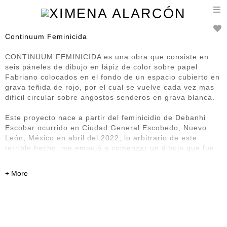
T
n
Continuum Feminicida
CONTINUUM FEMINICIDA es una obra que consiste en
seis páneles de dibujo en lápiz de color sobre papel
Fabriano colocados en el fondo de un espacio cubierto en
grava teñida de rojo, por el cual se vuelve cada vez mas
difícil circular sobre angostos senderos en grava blanca.
Este proyecto nace a partir del feminicidio de Debanhi
Escobar ocurrido en Ciudad General Escobedo, Nuevo
León, México en abril del 2022, lo arbitrario de este
terrible hecho, me empujó a comenzar un dibujo que fue
expandiéndose, con la idea de presentar la indulgencia
con la que se mira a los feminicidios, violaciones, y
agresiones sexuales en nuestro país, el dibujo fué
desarrollándose como una flor con pétalos en forma de
gotas en diferentes tonos de rojos y rosado, esta fue
creciendo, y al ritmo de este crecimiento la información
que surgía conforme iba investigando sobre la iniquidad