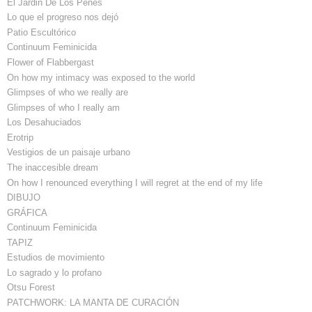
El Jardin De Los Penes
Lo que el progreso nos dejó
Patio Escultórico
Continuum Feminicida
Flower of Flabbergast
On how my intimacy was exposed to the world
Glimpses of who we really are
Glimpses of who I really am
Los Desahuciados
Erotrip
Vestigios de un paisaje urbano
The inaccesible dream
On how I renounced everything I will regret at the end of my life
DIBUJO
GRÁFICA
Continuum Feminicida
TAPIZ
Estudios de movimiento
Lo sagrado y lo profano
Otsu Forest
PATCHWORK: LA MANTA DE CURACIÓN